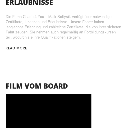
ERLAUBNISSE
Die Firma Coach 4 You – Maik Sołtysik verfügt über notwendige
Zertifikate, Lizenzen und Erlaubnisse. Unsere Fahrer haben
langjährige Erfahrung und zahlreiche Zertifikate, die von ihrer sicheren
Fahrt zeugen. Sie nehmen auch regelmäßig an Fortbildungskursen
teil, wodurch sie ihre Qualifikationen steigern.
READ MORE
FILM VOM BOARD