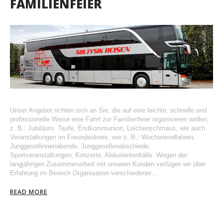
FAMILIENFEIER
Unser Angebot richten sich an Sie, die auf eine leichte, schnelle und
professionelle Weise eine Fahrt zur Familienfeier organisieren wollen,
z. B.: Jubiläum. Taufe, Erstkommunion, Leichenschmaus, wie auch
Veranstaltungen im Freundeskreis, wie z. B.: Wochenendfahren,
Junggesellinnenabende, Junggesellenabschiede,
Sportveranstaltungen, Konzerte, Abiturientenbälle. Wegen der
langjährigen Zusammenarbeit mit unseren Kunden verfügen wir über
Erfahrung im Bereich Organisation verschiedener…
READ MORE