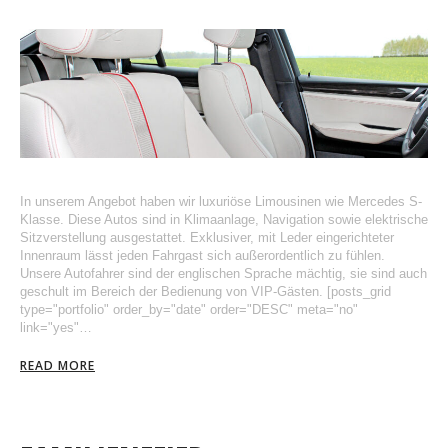
In unserem Angebot haben wir luxuriöse Limousinen wie Mercedes S-
Klasse. Diese Autos sind in Klimaanlage, Navigation sowie elektrische
Sitzverstellung ausgestattet. Exklusiver, mit Leder eingerichteter
Innenraum lässt jeden Fahrgast sich außerordentlich zu fühlen.
Unsere Autofahrer sind der englischen Sprache mächtig, sie sind auch
geschult im Bereich der Bedienung von VIP-Gästen. [posts_grid
type="portfolio" order_by="date" order="DESC" meta="no"
link="yes"…
READ MORE