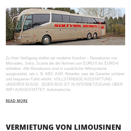
Zu Ihrer Verfügung stellen wir moderne Komfort – Reisebusse von
Mercedes, Setra, Scania die die Normen von EURO-5 bis EURO-6
einhalten. Alle Reisebusse sind in zusätzliche Hilfssysteme
ausgestattet, wie z. B. ABS, ASR, Retarder, was die Garantie sicherer
und bequemer Fahrt erhöht. VOLLSTÄNDIGE AUSSTATTUNG
UNSERER BUSSE: JEDER BUS IST IN INTERNETZUGANG ÜBER
WIFI AUSGESTATTET, Automatische…
READ MORE
VERMIETUNG VON LIMOUSINEN