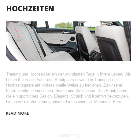
HOCHZEITEN
Trauung und Hochzeit ist ein der wichtigsten Tage in Ihrem Leben. Wir
helfen Ihnen, die Fahrt des Brautpaars sowie den Transport der
Hochzeitsgäste auf professionelle Weise zu bedienen. Zu unserer
Flotte gehören Limousinen, Busse und Kleinbusse. Den Brautpaaren,
die ein sportliches Design, Eleganz, Schick und Komfort bevorzugen,
bieten wir die Vermietung unserer Limousinen an: Mercedes-Benz…
READ MORE